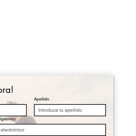
ora!
Apellido
igatorio)